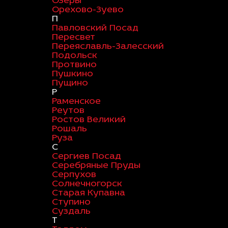
Озеры
Орехово-Зуево
П
Павловский Посад
Пересвет
Переяславль-Залесский
Подольск
Протвино
Пушкино
Пущино
Р
Раменское
Реутов
Ростов Великий
Рошаль
Руза
С
Сергиев Посад
Серебряные Пруды
Серпухов
Солнечногорск
Старая Купавна
Ступино
Суздаль
Т