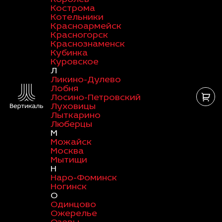
Кострома
Котельники
Красноармейск
Красногорск
Краснознаменск
Кубинка
Куровское
Л
Ликино-Дулево
Лобня
Лосино-Петровский
Луховицы
Лыткарино
Люберцы
М
Можайск
Москва
Мытищи
Н
Наро-Фоминск
Ногинск
О
Одинцово
Ожерелье