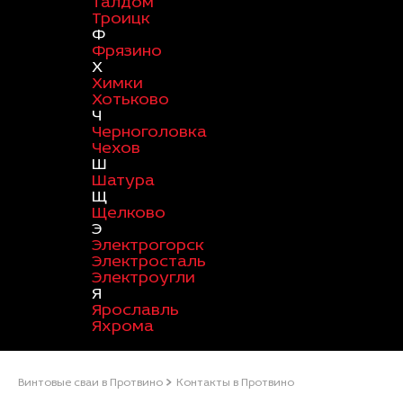
Талдом
Троицк
Ф
Фрязино
Х
Химки
Хотьково
Ч
Черноголовка
Чехов
Ш
Шатура
Щ
Щелково
Э
Электрогорск
Электросталь
Электроугли
Я
Ярославль
Яхрома
Винтовые сваи в Протвино
Контакты в Протвино