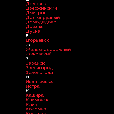
Дедовск
Дзержинский
Дмитров
Долгопрудный
Домодедово
Дрезна
Дубна
Е
Егорьевск
Ж
Железнодорожный
Жуковский
З
Зарайск
Звенигород
Зеленоград
И
Ивантеевка
Истра
К
Кашира
Климовск
Клин
Коломна
Королев